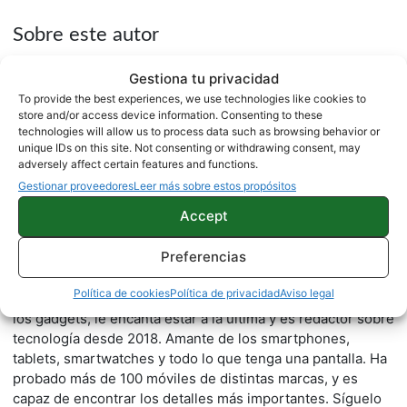
Sobre este autor
Gestiona tu privacidad
To provide the best experiences, we use technologies like cookies to
store and/or access device information. Consenting to these
technologies will allow us to process data such as browsing behavior or
unique IDs on this site. Not consenting or withdrawing consent, may
adversely affect certain features and functions.
Gestionar proveedores
Leer más sobre estos propósitos
Accept
Jesús González
1500 artículos publicados en ProAndroid desde 2020.
Preferencias
Periodista experto en tecnología y especializado en
Política de cookies
Política de privacidad
Aviso legal
móviles Android y telefonía, desde pequeño vive por y para
los gadgets, le encanta estar a la última y es redactor sobre
tecnología desde 2018. Amante de los smartphones,
tablets, smartwatches y todo lo que tenga una pantalla. Ha
probado más de 100 móviles de distintas marcas, y es
capaz de encontrar los detalles más importantes. Síguelo