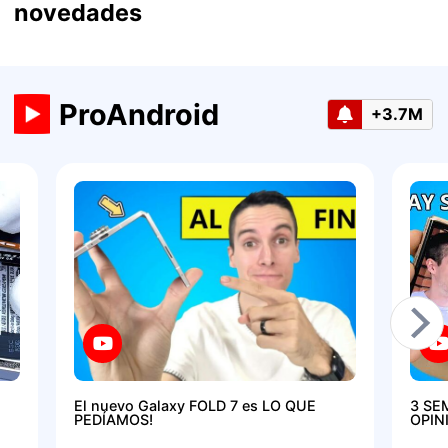
novedades
ProAndroid
+3.7M
El nuevo Galaxy FOLD 7 es LO QUE
3 SE
PEDÍAMOS!
OPIN