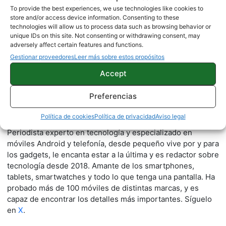
To provide the best experiences, we use technologies like cookies to
store and/or access device information. Consenting to these
technologies will allow us to process data such as browsing behavior or
unique IDs on this site. Not consenting or withdrawing consent, may
adversely affect certain features and functions.
Gestionar proveedores
Leer más sobre estos propósitos
Accept
Preferencias
Jesús González
Política de cookies
Política de privacidad
Aviso legal
1500 artículos publicados en ProAndroid desde 2020.
Periodista experto en tecnología y especializado en
móviles Android y telefonía, desde pequeño vive por y para
los gadgets, le encanta estar a la última y es redactor sobre
tecnología desde 2018. Amante de los smartphones,
tablets, smartwatches y todo lo que tenga una pantalla. Ha
probado más de 100 móviles de distintas marcas, y es
capaz de encontrar los detalles más importantes. Síguelo
en
X
.