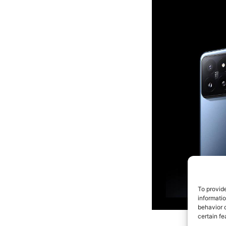
To provid
informati
behavior o
certain fe