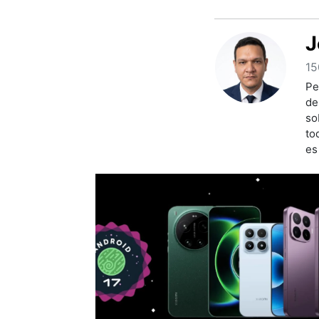
J
15
Pe
de
so
to
es