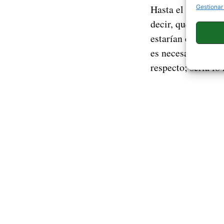
Hasta el momento 
Gestionar
decir, que en un 
estarían compues
es necesario esper
respecto; sería lo