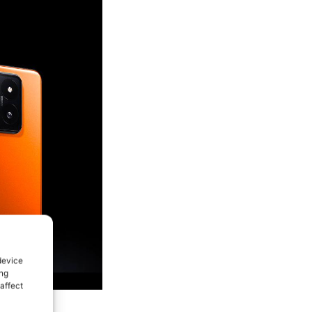
device
ing
affect