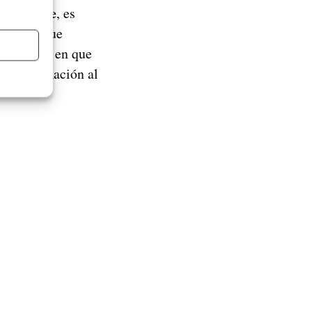
de octubre
, es
tphones que
insistimos en que
tre información al