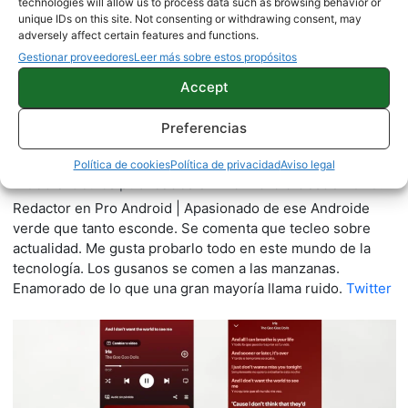
technologies will allow us to process data such as browsing behavior or
unique IDs on this site. Not consenting or withdrawing consent, may
adversely affect certain features and functions.
Gestionar proveedores
Leer más sobre estos propósitos
Accept
Preferencias
Quelian Sanz
Política de cookies
Política de privacidad
Aviso legal
11059 artículos publicados en ProAndroid desde 2020.
Redactor en Pro Android | Apasionado de ese Androide
verde que tanto esconde. Se comenta que tecleo sobre
actualidad. Me gusta probarlo todo en este mundo de la
tecnología. Los gusanos se comen a las manzanas.
Enamorado de lo que una gran mayoría llama ruido.
Twitter