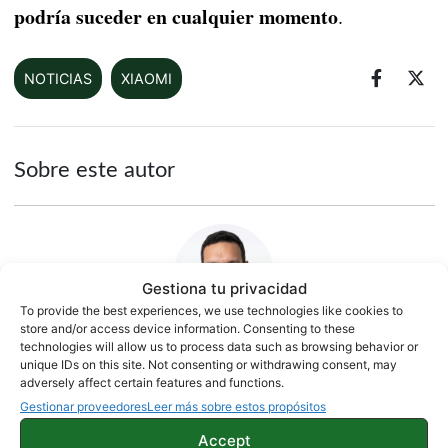
podría suceder en cualquier momento
.
NOTICIAS
XIAOMI
Sobre este autor
Gestiona tu privacidad
To provide the best experiences, we use technologies like cookies to
store and/or access device information. Consenting to these
technologies will allow us to process data such as browsing behavior or
unique IDs on this site. Not consenting or withdrawing consent, may
Jesús González
adversely affect certain features and functions.
Gestionar proveedores
Leer más sobre estos propósitos
1500 artículos publicados en ProAndroid desde 2020.
Periodista experto en tecnología y especializado en
Accept