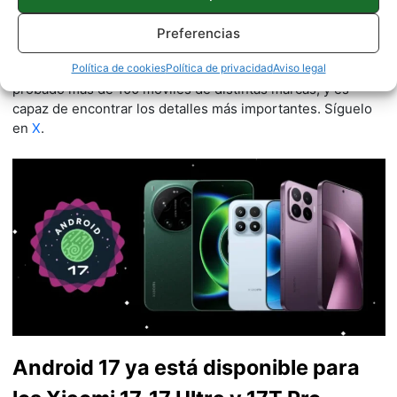
móviles Android y telefonía, desde pequeño vive por y para
los gadgets, le encanta estar a la última y es redactor sobre
Preferencias
tecnología desde 2018. Amante de los smartphones,
tablets, smartwatches y todo lo que tenga una pantalla. Ha
Política de cookies
Política de privacidad
Aviso legal
probado más de 100 móviles de distintas marcas, y es
capaz de encontrar los detalles más importantes. Síguelo
en
X
.
Android 17 ya está disponible para