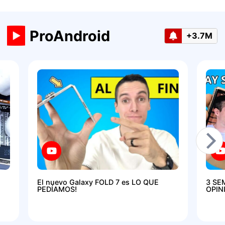
ProAndroid
+3.7M
El nuevo Galaxy FOLD 7 es LO QUE
3 SE
PEDÍAMOS!
OPIN