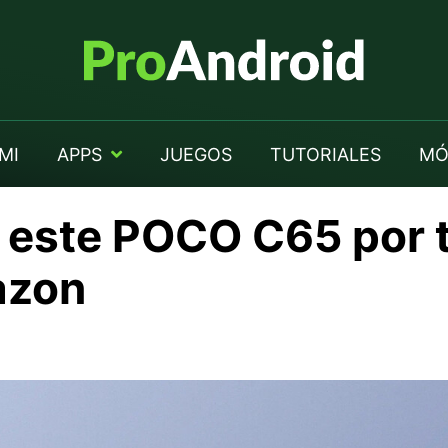
MI
APPS
JUEGOS
TUTORIALES
MÓ
s este POCO C65 por 
azon