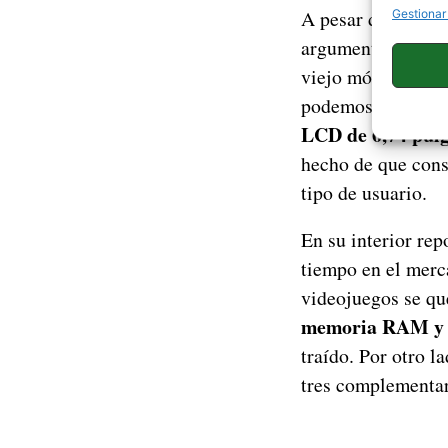
A pesar de las gr
Gestionar
argumentar que es
r
viejo móvil para
podemos ser tan e
LCD de 6,74 pul
hecho de que con
tipo de usuario.
En su interior rep
tiempo en el merc
videojuegos se qu
memoria RAM y 
traído. Por otro l
tres complementa