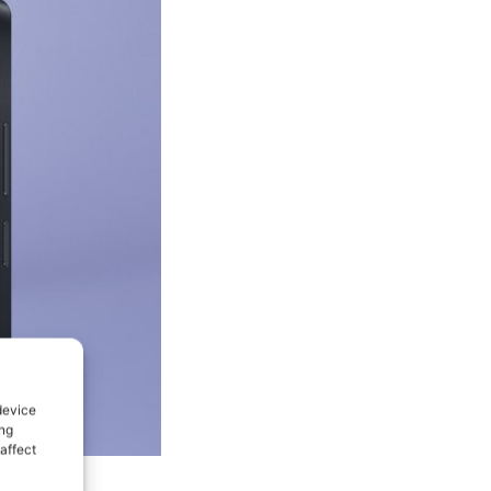
device
ing
affect