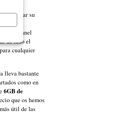
l, podemos
ndo renovar su
entido, no
 con un panel
r de lado el
 para cualquier
a lleva bastante
artados como en
6GB de
de
recio que os hemos
 más útil de las