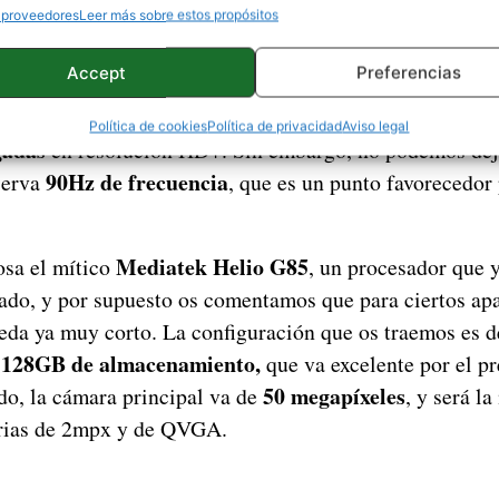
andes carencias que podemos encontrar en este termina
 proveedores
Leer más sobre estos propósitos
 suficiente para aquellas personas que solo están busca
Accept
Preferencias
edes sociales
, y para el apartado multimedia. En este s
xigentes, ya que hablamos de un dispositivo que cuenta
Política de cookies
Política de privacidad
Aviso legal
gadas
en resolución HD+. Sin embargo, no podemos deja
90Hz de frecuencia
serva
, que es un punto favorecedor
Mediatek Helio G85
osa el mítico
, un procesador que y
ado, y por supuesto os comentamos que para ciertos ap
eda ya muy corto. La configuración que os traemos es 
128GB de almacenamiento,
que va excelente por el p
50 megapíxeles
ado, la cámara principal va de
, y será la
rias de 2mpx y de QVGA.