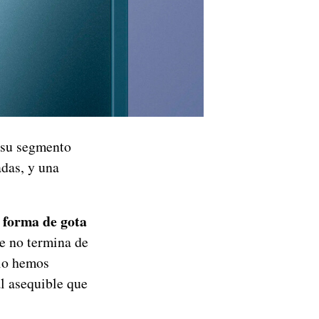
 su segmento
adas, y una
 forma de gota
ue no termina de
 lo hemos
al asequible que