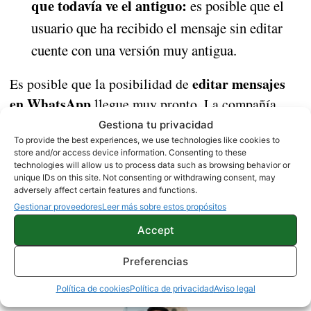
que todavía ve el antiguo:
es posible que el
usuario que ha recibido el mensaje sin editar
cuente con una versión muy antigua.
editar mensajes
Es posible que la posibilidad de
en WhatsApp
llegue muy pronto. La compañía
lleva desarrollando la función varios meses y ya la
Gestiona tu privacidad
tiene casi lista para desembarcar en todo el globo.
To provide the best experiences, we use technologies like cookies to
store and/or access device information. Consenting to these
technologies will allow us to process data such as browsing behavior or
unique IDs on this site. Not consenting or withdrawing consent, may
WHATSAPP
adversely affect certain features and functions.
Gestionar proveedores
Leer más sobre estos propósitos
Accept
Sobre este autor
Preferencias
Política de cookies
Política de privacidad
Aviso legal