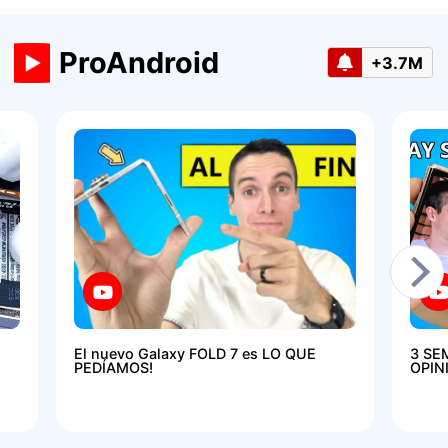
ProAndroid
+3.7M
El nuevo Galaxy FOLD 7 es LO QUE
3 SE
PEDÍAMOS!
OPIN