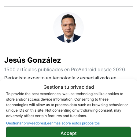
Jesús González
1500 artículos publicados en ProAndroid desde 2020.
Periodista experto en tecnología y especializado en
móviles Android y telefonía, desde pequeño vive por y para
Gestiona tu privacidad
los gadgets, le encanta estar a la última y es redactor sobre
To provide the best experiences, we use technologies like cookies to
tecnología desde 2018. Amante de los smartphones,
store and/or access device information. Consenting to these
tablets, smartwatches y todo lo que tenga una pantalla. Ha
technologies will allow us to process data such as browsing behavior or
unique IDs on this site. Not consenting or withdrawing consent, may
probado más de 100 móviles de distintas marcas, y es
adversely affect certain features and functions.
capaz de encontrar los detalles más importantes. Síguelo
Gestionar proveedores
Leer más sobre estos propósitos
en
X
.
Accept