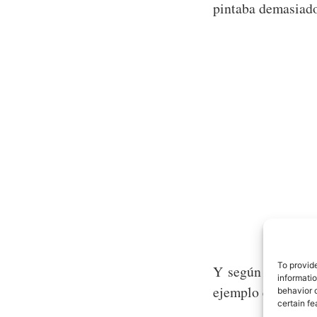
pintaba demasiad
To provid
Y según pasan los
informati
ejemplo el más gr
behavior o
certain fe