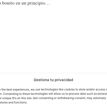
o bonito en un principio…
Gestiona tu privacidad
e the best experiences, we use technologies like cookies to store and/or access 
 meses parece que parte de estas dudas se confirman
on. Consenting to these technologies will allow us to process data such as brows
ave de todos.
r unique IDs on this site. Not consenting or withdrawing consent, may adversely 
atures and functions.