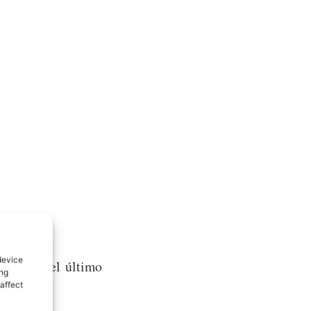
device
, siendo el último
ing
affect