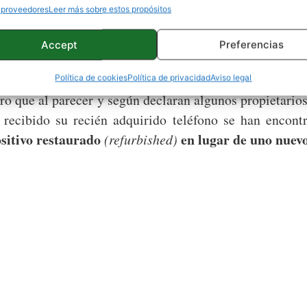
OnePlus estaba inmersa en la polémica
ta ahora
p
 proveedores
Leer más sobre estos propósitos
r las pantallas defectuosas con tonos amarillos o po
Accept
Preferencias
stas, ante lo que la firma se vio obligada a ofrecer d
ínea.
Política de cookies
Política de privacidad
Aviso legal
tro que al parecer y según declaran algunos propietario
 recibido su recién adquirido teléfono se han encon
ositivo restaurado
en lugar de uno nuev
(refurbished)