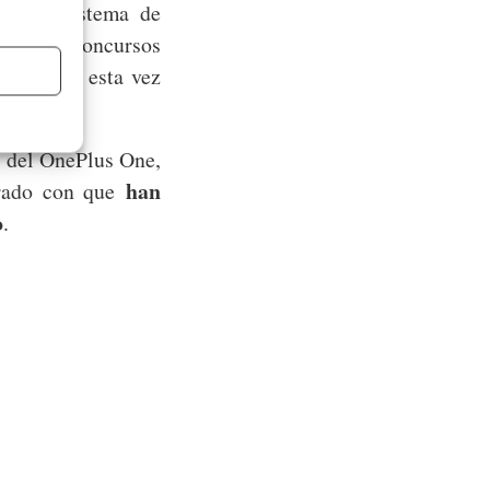
or el sistema de
r hacer concursos
isculpas, esta vez
s del OnePlus One,
han
trado con que
o
.