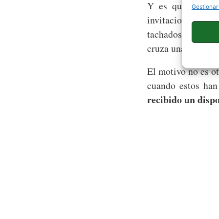
Y es que si has
Gestionar
invitaciones, po
tachados de machi
cruza una nueva l
El motivo no es o
cuando estos han
recibido un disp