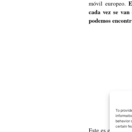
E
móvil europeo.
cada vez se van
podemos encontra
To provid
informati
behavior o
certain fe
Este es el caso 