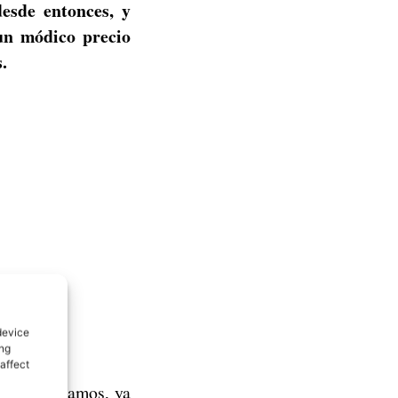
esde entonces, y
un módico precio
.
device
ing
affect
o esperábamos, ya