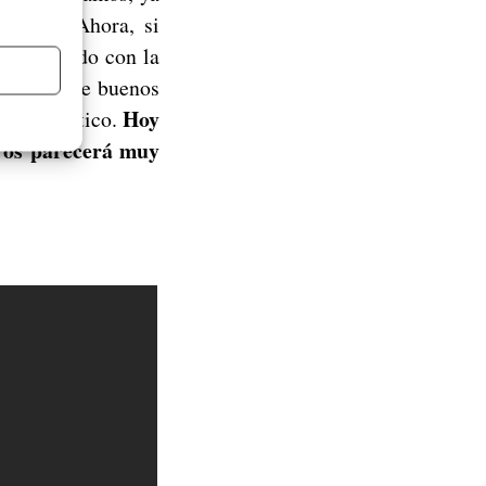
rables. Ahora, si
 de acuerdo con la
s realmente buenos
Hoy
cado asiático.
o os parecerá muy