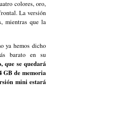
atro colores, oro,
frontal. La versión
s, mientras que la
omo ya hemos dicho
más barato en su
 que se quedará
n 4 GB de memoria
ersión mini estará