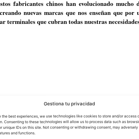
stos fabricantes chinos han evolucionado mucho d
 creando nuevas marcas que nos enseñan que por 
r terminales que cubran todas nuestras necesidades
Gestiona tu privacidad
e the best experiences, we use technologies like cookies to store and/or access 
on. Consenting to these technologies will allow us to process data such as brows
r unique IDs on this site. Not consenting or withdrawing consent, may adversely 
atures and functions.
de Elephone, una compañía que no empezó tan bien com