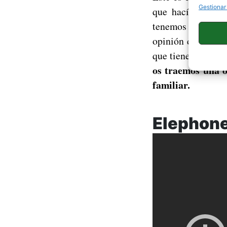
Gestionar
que hacía termin
tenemos que volve
opinión de hace u
que tienen un pre
os traemos una o
familiar.
Elephone