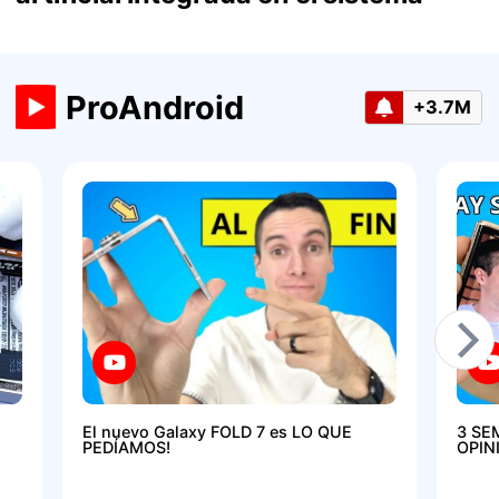
ProAndroid
+3.7M
El nuevo Galaxy FOLD 7 es LO QUE
3 SE
PEDÍAMOS!
OPIN