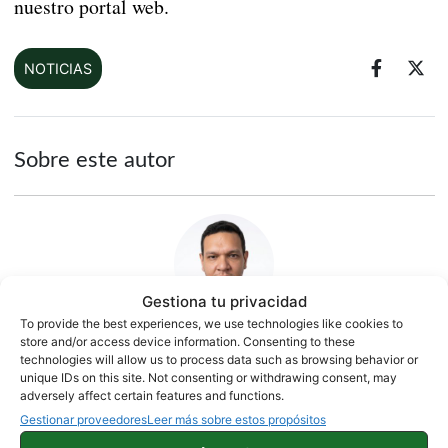
nuestro portal web.
NOTICIAS
Sobre este autor
Gestiona tu privacidad
To provide the best experiences, we use technologies like cookies to
store and/or access device information. Consenting to these
technologies will allow us to process data such as browsing behavior or
Jesús González
unique IDs on this site. Not consenting or withdrawing consent, may
adversely affect certain features and functions.
1500 artículos publicados en ProAndroid desde 2020.
Gestionar proveedores
Leer más sobre estos propósitos
Periodista experto en tecnología y especializado en