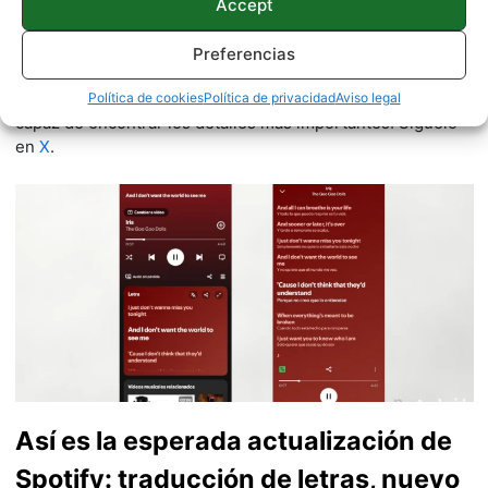
móviles Android y telefonía, desde pequeño vive por y para
Accept
los gadgets, le encanta estar a la última y es redactor sobre
tecnología desde 2018. Amante de los smartphones,
Preferencias
tablets, smartwatches y todo lo que tenga una pantalla. Ha
probado más de 100 móviles de distintas marcas, y es
Política de cookies
Política de privacidad
Aviso legal
capaz de encontrar los detalles más importantes. Síguelo
en
X
.
Así es la esperada actualización de
Spotify: traducción de letras, nuevo