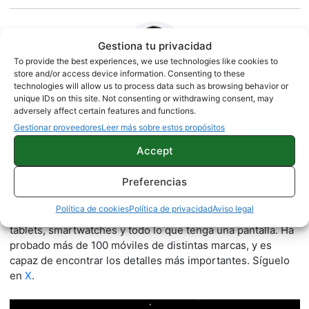
Gestiona tu privacidad
To provide the best experiences, we use technologies like cookies to
store and/or access device information. Consenting to these
technologies will allow us to process data such as browsing behavior or
unique IDs on this site. Not consenting or withdrawing consent, may
adversely affect certain features and functions.
Jesús González
Gestionar proveedores
Leer más sobre estos propósitos
Accept
1500 artículos publicados en ProAndroid desde 2020.
Periodista experto en tecnología y especializado en
Preferencias
móviles Android y telefonía, desde pequeño vive por y para
los gadgets, le encanta estar a la última y es redactor sobre
Política de cookies
Política de privacidad
Aviso legal
tecnología desde 2018. Amante de los smartphones,
tablets, smartwatches y todo lo que tenga una pantalla. Ha
probado más de 100 móviles de distintas marcas, y es
capaz de encontrar los detalles más importantes. Síguelo
en
X
.