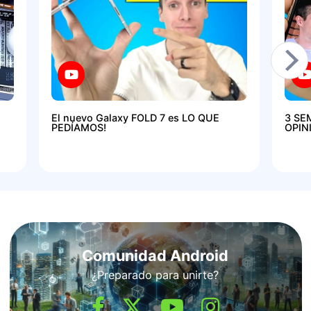
El nuevo Galaxy FOLD 7 es LO QUE
3 SE
PEDÍAMOS!
OPIN
Comunidad Android
¿Preparado para unirte?