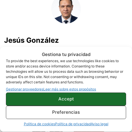
Jesús González
1500 artículos publicados en ProAndroid desde 2020.
Gestiona tu privacidad
Periodista experto en tecnología y especializado en
To provide the best experiences, we use technologies like cookies to
móviles Android y telefonía, desde pequeño vive por y para
store and/or access device information. Consenting to these
los gadgets, le encanta estar a la última y es redactor sobre
technologies will allow us to process data such as browsing behavior or
tecnología desde 2018. Amante de los smartphones,
unique IDs on this site. Not consenting or withdrawing consent, may
adversely affect certain features and functions.
tablets, smartwatches y todo lo que tenga una pantalla. Ha
Gestionar proveedores
Leer más sobre estos propósitos
probado más de 100 móviles de distintas marcas, y es
capaz de encontrar los detalles más importantes. Síguelo
Accept
en
X
.
Preferencias
Política de cookies
Política de privacidad
Aviso legal