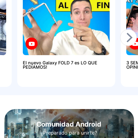
El nuevo Galaxy FOLD 7 es LO QUE
3 SE
PEDÍAMOS!
OPIN
Comunidad Android
¿Preparado para unirte?