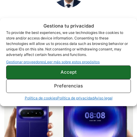
Jesús González
Gestiona tu privacidad
To provide the best experiences, we use technologies like cookies to
1500 artículos publicados en ProAndroid desde 2020.
store and/or access device information. Consenting to these
Periodista experto en tecnología y especializado en
technologies will allow us to process data such as browsing behavior or
móviles Android y telefonía, desde pequeño vive por y para
unique IDs on this site. Not consenting or withdrawing consent, may
adversely affect certain features and functions.
los gadgets, le encanta estar a la última y es redactor sobre
Gestionar proveedores
Leer más sobre estos propósitos
tecnología desde 2018. Amante de los smartphones,
tablets, smartwatches y todo lo que tenga una pantalla. Ha
Accept
probado más de 100 móviles de distintas marcas, y es
capaz de encontrar los detalles más importantes. Síguelo
Preferencias
en
X
.
Política de cookies
Política de privacidad
Aviso legal