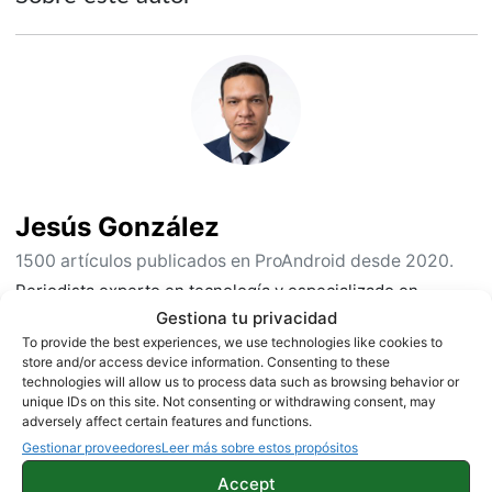
Jesús González
1500 artículos publicados en ProAndroid desde 2020.
Periodista experto en tecnología y especializado en
móviles Android y telefonía, desde pequeño vive por y para
Gestiona tu privacidad
los gadgets, le encanta estar a la última y es redactor sobre
To provide the best experiences, we use technologies like cookies to
tecnología desde 2018. Amante de los smartphones,
store and/or access device information. Consenting to these
technologies will allow us to process data such as browsing behavior or
tablets, smartwatches y todo lo que tenga una pantalla. Ha
unique IDs on this site. Not consenting or withdrawing consent, may
probado más de 100 móviles de distintas marcas, y es
adversely affect certain features and functions.
capaz de encontrar los detalles más importantes. Síguelo
Gestionar proveedores
Leer más sobre estos propósitos
en
X
.
Accept