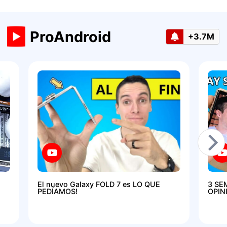
ProAndroid
+3.7M
El nuevo Galaxy FOLD 7 es LO QUE
3 SE
PEDÍAMOS!
OPIN