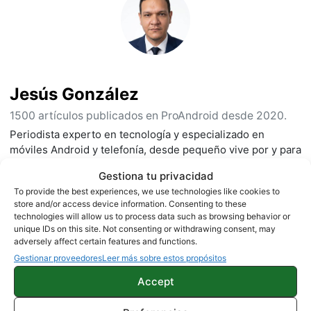
Jesús González
1500 artículos publicados en ProAndroid desde 2020.
Periodista experto en tecnología y especializado en
móviles Android y telefonía, desde pequeño vive por y para
los gadgets, le encanta estar a la última y es redactor sobre
Gestiona tu privacidad
tecnología desde 2018. Amante de los smartphones,
To provide the best experiences, we use technologies like cookies to
tablets, smartwatches y todo lo que tenga una pantalla. Ha
store and/or access device information. Consenting to these
probado más de 100 móviles de distintas marcas, y es
technologies will allow us to process data such as browsing behavior or
capaz de encontrar los detalles más importantes. Síguelo
unique IDs on this site. Not consenting or withdrawing consent, may
en
X
.
adversely affect certain features and functions.
Gestionar proveedores
Leer más sobre estos propósitos
Accept