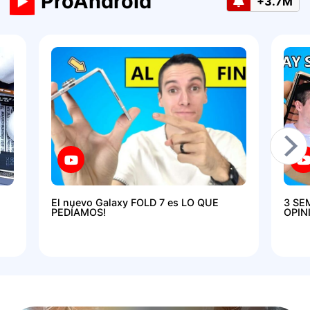
ProAndroid
+3.7M
El nuevo Galaxy FOLD 7 es LO QUE
3 SE
PEDÍAMOS!
OPIN