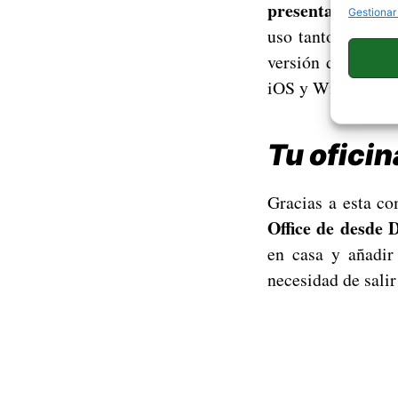
presentaciones y 
Gestionar
uso tanto de Offi
versión de escrit
iOS y Windows P
Tu oficin
Gracias a esta co
Office de desde 
en casa y añadir
necesidad de salir