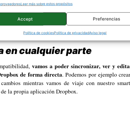
hojas de cálculo de la
ofimática de Microsoft
suite
qu
 proveedores
Leer más sobre estos propósitos
ce, como de Dropbox, una experiencia mucho más intui
Accept
Preferencias
orio como en los dispositivos móviles, pues estará pr
hone.
Política de cookies
Política de privacidad
Aviso legal
a en cualquier parte
vamos a poder sincronizar, ver y edit
mpatibilidad,
Dropbox de forma directa
. Podemos por ejemplo crear
 cambios mientras vamos de viaje con nuestro smar
 de la propia aplicación Dropbox.