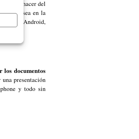
e busca hacer del
tiva, ya sea en la
esente en Android,
ar los documentos
 una presentación
tphone y todo sin