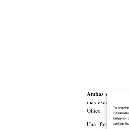
Ambas empresas 
más exactamente l
To provid
Office.
informati
behavior o
Una forma par
certain fe