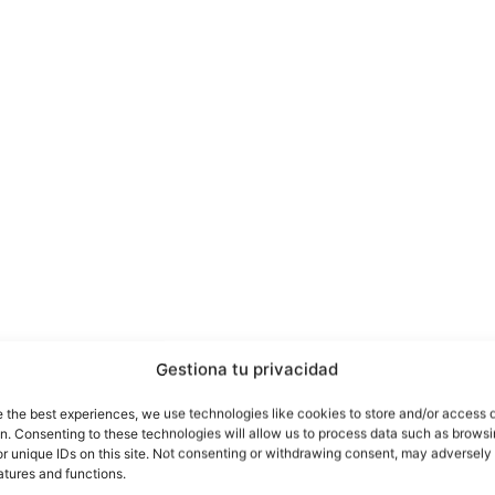
han llegado a un acuerdo por el que compartirán
Gestiona tu privacidad
as referidas al almacenamiento en la nube y el trab
e the best experiences, we use technologies like cookies to store and/or access 
on. Consenting to these technologies will allow us to process data such as brows
r unique IDs on this site. Not consenting or withdrawing consent, may adversely 
tratar de mejorar la productividad con docum
a
atures and functions.