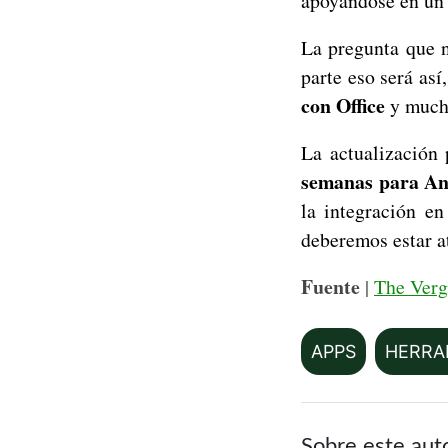
apoyándose en un 
La pregunta que 
parte eso será as
con Office
y mucho
La actualización
semanas para An
la integración en
deberemos estar a
Fuente
|
The Verg
APPS
HERRA
Sobre este aut