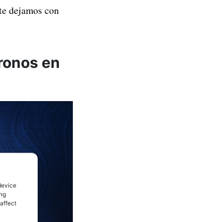
 te dejamos con
ronos en
device
ing
affect