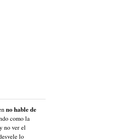
no hable de
en
endo como la
y no ver el
desvele lo