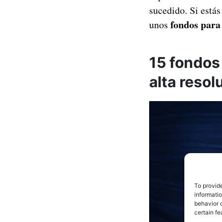
sucedido. Si está
fondos para
unos
15 fondos
alta resol
To provid
informati
behavior o
certain fe