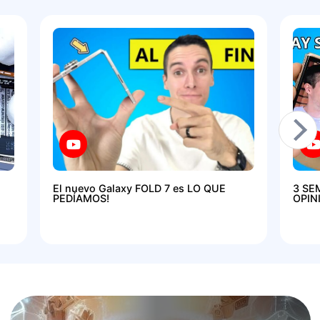
El nuevo Galaxy FOLD 7 es LO QUE
3 SE
PEDÍAMOS!
OPIN