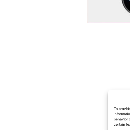
To provid
informati
behavior o
certain fe