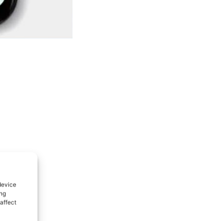
device
ing
affect