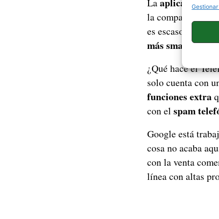
aplicación de
La
Gestionar
la compañía y alg
es escaso, pero l
más smartphone
¿Qué hace el Telé
solo cuenta con un
funciones extra
q
spam telef
con el
Google está traba
cosa no acaba aquí
con la venta comer
línea con altas pr