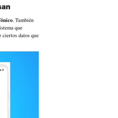
san
fónico
. También
sistema que
e ciertos datos que