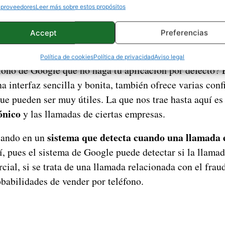
 Teléfono de Google
está disponible en Google Play para
 proveedores
Leer más sobre estos propósitos
unos terminales más. Por el momento el catálogo de mó
a finales de esta 
a propia compañía ha prometido que
Accept
Preferencias
s
podrán aprovecharse de esta aplicación.
Política de cookies
Política de privacidad
Aviso legal
fono de Google que no haga tu aplicación por defecto? 
a interfaz sencilla y bonita, también ofrece varias con
ue pueden ser muy útiles. La que nos trae hasta aquí es
ónico
y las llamadas de ciertas empresas.
sistema que detecta cuando una llamada 
jando en un
, pues el sistema de Google puede detectar si la llamad
cial, si se trata de una llamada relacionada con el fraud
obabilidades de vender por teléfono.