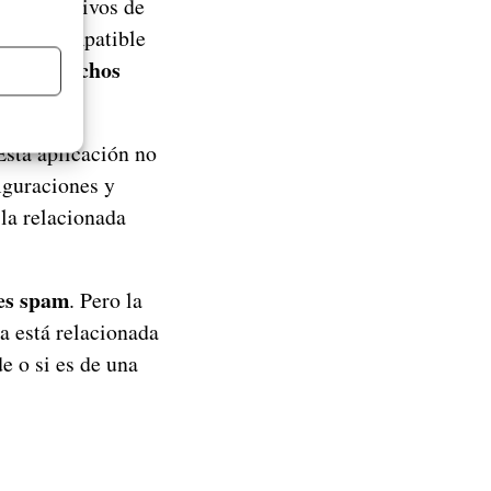
 dispositivos de
viles compatible
semana muchos
Esta aplicación no
figuraciones y
 la relacionada
es spam
. Pero la
a está relacionada
e o si es de una