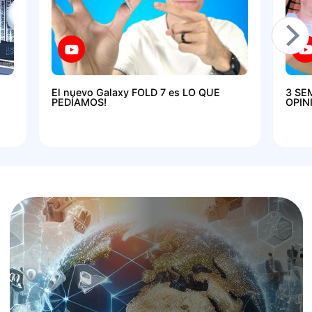
El nuevo Galaxy FOLD 7 es LO QUE
3 SE
PEDÍAMOS!
OPIN