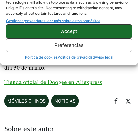
technologies will allow us to process data such as browsing behavior or
unique IDs on this site. Not consenting or withdrawing consent, may
Además, Doogee no solo apuesta por las ofertas,
adversely affect certain features and functions.
miles de cupones para
Gestionar proveedores
Leer más sobre estos propósitos
sino que también tienes
ahorrarte todavía más dinero
. Hay desde 2
Accept
dólares hasta 16 dólares si llegas al mínimo
Preferencias
necesario. Tienes todas las
ofertas en Aliexpress
y
podrás hacerte con ellas desde hoy mismo y hasta el
Política de cookies
Política de privacidad
Aviso legal
día 30 de marzo.
Tienda oficial de Doogee en Aliexpress
MÓVILES CHINOS
NOTICIAS
Sobre este autor