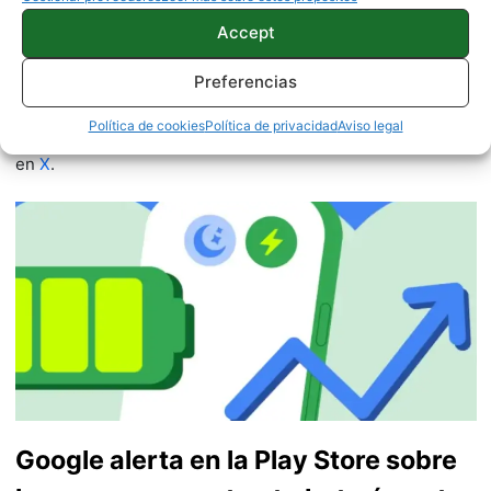
móviles Android y telefonía, desde pequeño vive por y para
Accept
los gadgets, le encanta estar a la última y es redactor sobre
tecnología desde 2018. Amante de los smartphones,
Preferencias
tablets, smartwatches y todo lo que tenga una pantalla. Ha
probado más de 100 móviles de distintas marcas, y es
Política de cookies
Política de privacidad
Aviso legal
capaz de encontrar los detalles más importantes. Síguelo
en
X
.
Google alerta en la Play Store sobre