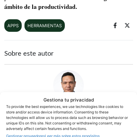
ámbito de la productividad.
APPS
HERRAMIENTAS
Sobre este autor
Gestiona tu privacidad
To provide the best experiences, we use technologies like cookies to
store and/or access device information. Consenting to these
Jesús González
technologies will allow us to process data such as browsing behavior or
unique IDs on this site. Not consenting or withdrawing consent, may
1500 artículos publicados en ProAndroid desde 2020.
adversely affect certain features and functions.
Periodista experto en tecnología y especializado en
Gestionar proveedores
Leer más sobre estos propósitos