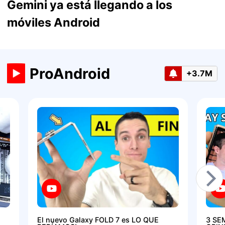
Gemini ya está llegando a los
móviles Android
ProAndroid
+3.7M
El nuevo Galaxy FOLD 7 es LO QUE
3 SE