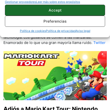
Gestionar proveedores
Leer más sobre estos propósitos
Quelian Sanz
Accept
11059 artículos publicados en ProAndroid desde 2020.
Redactor en Pro Android | Apasionado de ese Androide
Preferencias
verde que tanto esconde. Se comenta que tecleo sobre
Política de cookies
Política de privacidad
Aviso legal
actualidad. Me gusta probarlo todo en este mundo de la
tecnología. Los gusanos se comen a las manzanas.
Enamorado de lo que una gran mayoría llama ruido.
Twitter
Adiós a Mario Kart Tour: Nintendo