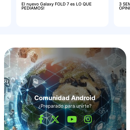
El nuevo Galaxy FOLD 7 es LO QUE
3 SE
PEDÍAMOS!
OPIN
Comunidad Android
¿Preparado para unirte?