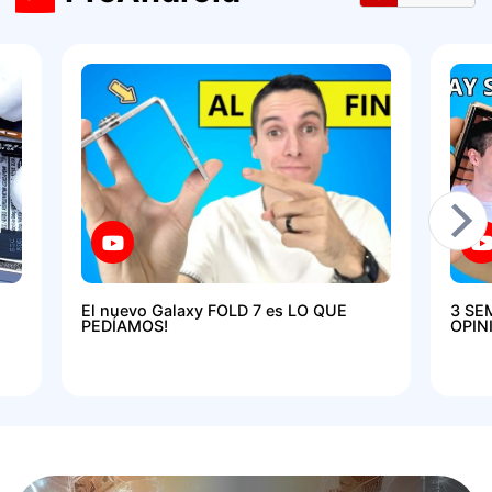
El nuevo Galaxy FOLD 7 es LO QUE
3 SE
PEDÍAMOS!
OPIN