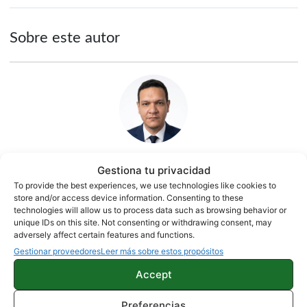
Sobre este autor
Gestiona tu privacidad
Jesús González
To provide the best experiences, we use technologies like cookies to
store and/or access device information. Consenting to these
1500 artículos publicados en ProAndroid desde 2020.
technologies will allow us to process data such as browsing behavior or
Periodista experto en tecnología y especializado en
unique IDs on this site. Not consenting or withdrawing consent, may
adversely affect certain features and functions.
móviles Android y telefonía, desde pequeño vive por y para
los gadgets, le encanta estar a la última y es redactor sobre
Gestionar proveedores
Leer más sobre estos propósitos
tecnología desde 2018. Amante de los smartphones,
Accept
tablets, smartwatches y todo lo que tenga una pantalla. Ha
probado más de 100 móviles de distintas marcas, y es
Preferencias