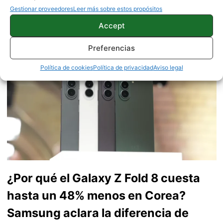
Gestionar proveedores
Leer más sobre estos propósitos
verde que tanto esconde. Se comenta que tecleo sobre
actualidad. Me gusta probarlo todo en este mundo de la
Accept
tecnología. Los gusanos se comen a las manzanas.
Enamorado de lo que una gran mayoría llama ruido.
Twitter
Preferencias
Política de cookies
Política de privacidad
Aviso legal
¿Por qué el Galaxy Z Fold 8 cuesta
hasta un 48% menos en Corea?
Samsung aclara la diferencia de