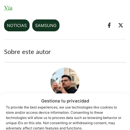
Vía
NOTICIAS
SAMSUNG
Sobre este autor
Gestiona tu privacidad
To provide the best experiences, we use technologies like cookies to
Quelian Sanz
store and/or access device information. Consenting to these
technologies will allow us to process data such as browsing behavior or
11059 artículos publicados en ProAndroid desde 2020.
unique IDs on this site. Not consenting or withdrawing consent, may
adversely affect certain features and functions.
Redactor en Pro Android | Apasionado de ese Androide