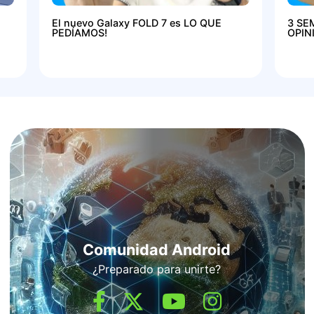
El nuevo Galaxy FOLD 7 es LO QUE
3 SE
PEDÍAMOS!
OPIN
Comunidad Android
¿Preparado para unirte?