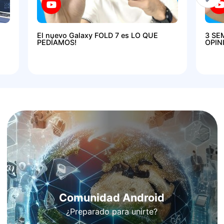
El nuevo Galaxy FOLD 7 es LO QUE
3 SE
PEDÍAMOS!
OPIN
Comunidad Android
¿Preparado para unirte?