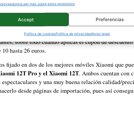
 proveedores
Leer más sobre estos propósitos
Accept
Preferencias
en portarte bien con un ser querido o tu pareja es posib
r su smartphone o su tablet. En Hekka hay bastantes of
Política de cookies
Política de privacidad
Aviso legal
santes, sobre todo cuando aplicas el cupón de descuento
 10 hasta 26 euros.
s fijado en dos de los mejores móviles Xiaomi que pu
iaomi 12T Pro y el Xiaomi 12T
. Ambos cuentan con ca
s espectaculares y una muy buena relación calidad/prec
hacerlo desde páginas de importación, pues así consegu