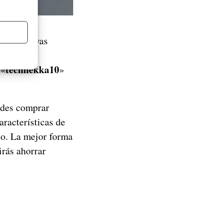
le que hayas
ertas de
techhekka10
 «
»
edes comprar
racterísticas de
io. La mejor forma
irás ahorrar