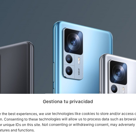
Gestiona tu privacidad
e the best experiences, we use technologies like cookies to store and/or access 
on. Consenting to these technologies will allow us to process data such as brows
r unique IDs on this site. Not consenting or withdrawing consent, may adversely 
atures and functions.