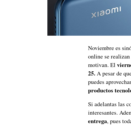
Noviembre es sinó
online se realiza
viern
motivan. El
25.
A pesar de que
puedes aprovecha
productos tecnol
Si adelantas las 
interesantes. Ade
entrega
, pues to