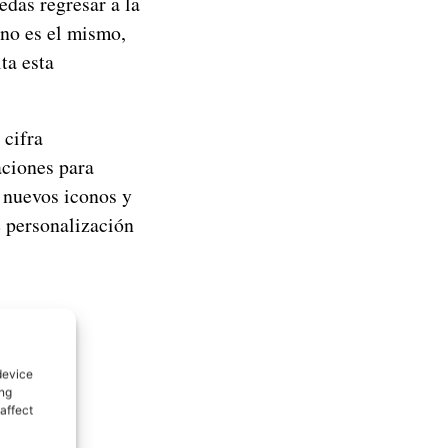
edas regresar a la
 no es el mismo,
ta esta
 cifra
aciones para
, nuevos iconos y
de personalización
device
ing
affect