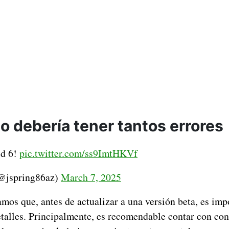
o debería tener tantos errores
ld 6!
pic.twitter.com/ss9ImtHKVf
(@jspring86az)
March 7, 2025
os que, antes de actualizar a una versión beta, es imp
etalles. Principalmente, es recomendable contar con co