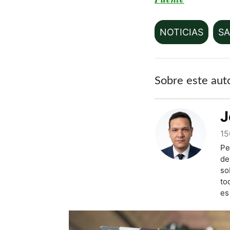
NOTICIAS
S
Sobre este aut
J
15
Pe
de
so
to
es