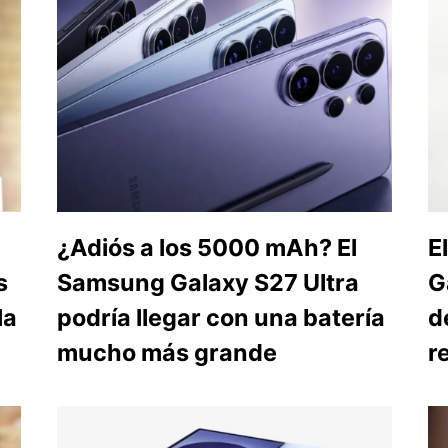
¿Adiós a los 5000 mAh? El
E
s
Samsung Galaxy S27 Ultra
G
la
podría llegar con una batería
d
mucho más grande
r