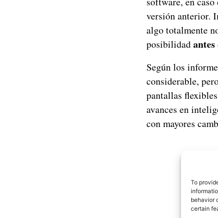
software, en caso 
versión anterior. 
algo totalmente no
antes 
posibilidad
Según los informes
considerable, per
pantallas flexible
avances en intelig
con mayores cambi
To provid
informati
behavior o
certain fe