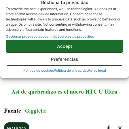
Gestiona tu privacidad
en otras compañías que incluyen auriculares con
To provide the best experiences, we use technologies like cookies to
Esto no determina si habrá
sus smartphones.
store and/or access device information. Consenting to these
technologies will allow us to process data such as browsing behavior or
calidad auditiva o no, pero nos dejará con unos
unique IDs on this site. Not consenting or withdrawing consent, may
auriculares más duraderos, menor posibilidad de
adversely affect certain features and functions.
Gestionar proveedores
Leer más sobre estos propósitos
enredo, y con un tacto mucho más ergonómico.
Accept
Veremos si finalmente estos son los auriculares que
Samsung incluirá en la caja del Galaxy S8. De ser
Preferencias
así, tendremos que probarlos, para saber si están a
Política de cookies
Política de privacidad
Aviso legal
la altura de los 800 euros que vale el teléfono.
Así de quebradizo es el nuevo HTC U Ultra
Fuente |
Gigglehd
NOTICIAS