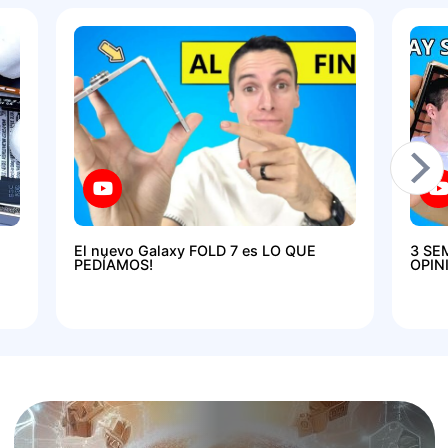
El nuevo Galaxy FOLD 7 es LO QUE
3 SE
PEDÍAMOS!
OPIN