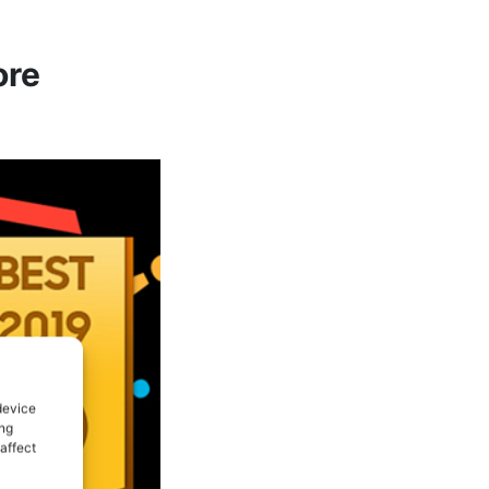
ore
device
ing
affect