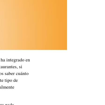
 ha integrado en
aurantes, si
os saber cuánto
te tipo de
ealmente
ara nada