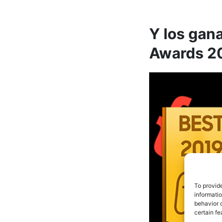
Y los gana
Awards 2
To provid
informati
behavior o
certain fe