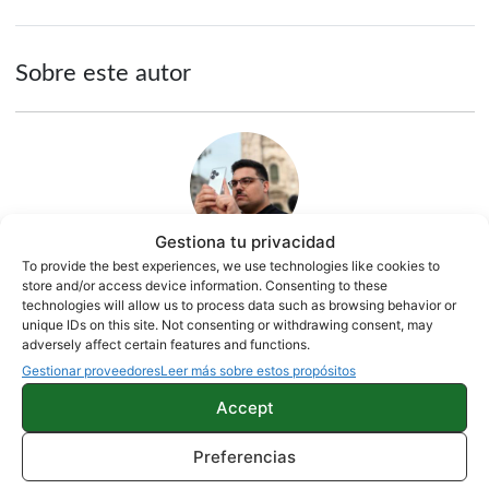
Sobre este autor
Gestiona tu privacidad
To provide the best experiences, we use technologies like cookies to
store and/or access device information. Consenting to these
Quelian Sanz
technologies will allow us to process data such as browsing behavior or
unique IDs on this site. Not consenting or withdrawing consent, may
11059 artículos publicados en ProAndroid desde 2020.
adversely affect certain features and functions.
Redactor en Pro Android | Apasionado de ese Androide
Gestionar proveedores
Leer más sobre estos propósitos
verde que tanto esconde. Se comenta que tecleo sobre
Accept
actualidad. Me gusta probarlo todo en este mundo de la
tecnología. Los gusanos se comen a las manzanas.
Preferencias
Enamorado de lo que una gran mayoría llama ruido.
Twitter