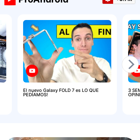
El nuevo Galaxy FOLD 7 es LO QUE
3 SE
PEDÍAMOS!
OPIN