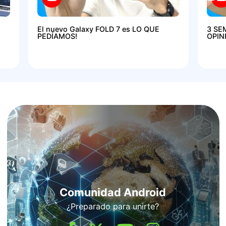
El nuevo Galaxy FOLD 7 es LO QUE
3 SE
PEDÍAMOS!
OPIN
Comunidad Android
¿Preparado para unirte?