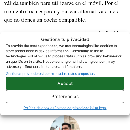
válida también para utilizarse en el móvil. Por el
momento toca esperar y buscar alternativas si es
que no tienes un coche compatible.
Android
¿Qué te parece esta decisión? ¿Utilizas
Gestiona tu privacidad
Auto en el móvil
?
To provide the best experiences, we use technologies like cookies to
store and/or access device information. Consenting to these
Vía
technologies will allow us to process data such as browsing behavior or
unique IDs on this site. Not consenting or withdrawing consent, may
adversely affect certain features and functions.
NOTICIAS
Gestionar proveedores
Leer más sobre estos propósitos
Accept
Preferencias
Sobre este autor
Política de cookies
Política de privacidad
Aviso legal