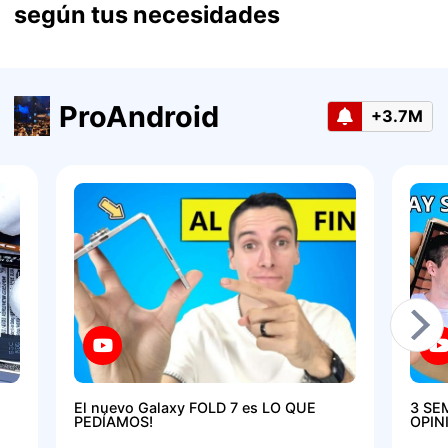
según tus necesidades
ProAndroid
+3.7M
El nuevo Galaxy FOLD 7 es LO QUE
3 SE
PEDÍAMOS!
OPIN