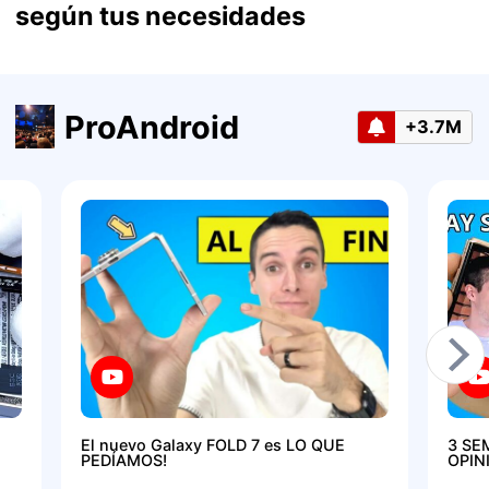
según tus necesidades
ProAndroid
+3.7M
El nuevo Galaxy FOLD 7 es LO QUE
3 SE
PEDÍAMOS!
OPIN