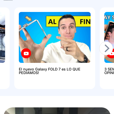
El nuevo Galaxy FOLD 7 es LO QUE
3 SE
PEDÍAMOS!
OPIN