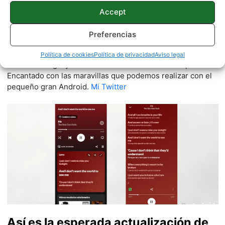
Accept
Víctor Fantoba
Preferencias
190 artículos publicados en ProAndroid desde 2020.
ExRedactor en ProAndroid.com | Geek proactivo, curioso
Política de cookies
Política de privacidad
Aviso legal
de la tecnología y adicto a su uso. Aficionado al deporte.
Encantado con las maravillas que podemos realizar con el
pequeño gran Android.
Mi Twitter
Así es la esperada actualización de