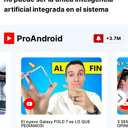
artificial integrada en el sistema
ProAndroid
+3.7M
El nuevo Galaxy FOLD 7 es LO QUE
3 SE
PEDÍAMOS!
OPIN