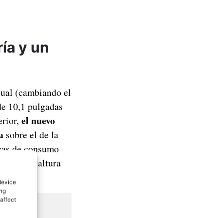
ía y un
gual (cambiando el
de 10,1 pulgadas
el nuevo
rior,
a
sobre el de la
icas de consumo
idez a la altura
device
ing
affect