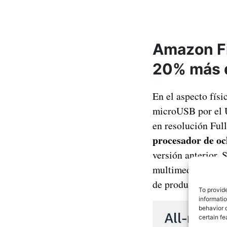
Amazon Fi
20% más 
En el aspecto fís
microUSB por el U
en resolución Full
procesador de oc
versión anterior. 
multimedia y algú
de productos muc
To provid
informati
behavior o
certain fe