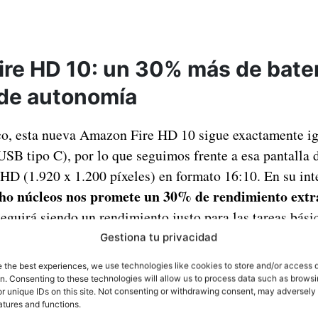
re HD 10: un 30% más de bater
de autonomía
ico, esta nueva Amazon Fire HD 10 sigue exactamente i
SB tipo C), por lo que seguimos frente a esa pantalla 
HD (1.920 x 1.200 píxeles) en formato 16:10. En su inte
ho núcleos nos promete un 30% de rendimiento extr
Seguirá siendo un rendimiento justo para las tareas bás
n que otro juego, pero tampoco podemos esperar una flu
Gestiona tu privacidad
ho más caros.
e the best experiences, we use technologies like cookies to store and/or access 
on. Consenting to these technologies will allow us to process data such as brows
r unique IDs on this site. Not consenting or withdrawing consent, may adversely 
atures and functions.