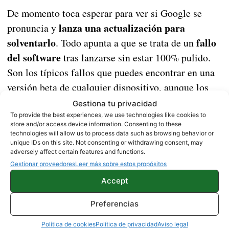
De momento toca esperar para ver si Google se
lanza una actualización para
pronuncia y
solventarlo
fallo
. Todo apunta a que se trata de un
del software
tras lanzarse sin estar 100% pulido.
Son los típicos fallos que puedes encontrar en una
versión beta de cualquier dispositivo, aunque los
Google Pixel 4 no tienen beta disponible
, solo la
Gestiona tu privacidad
versión estable de Android 10.
To provide the best experiences, we use technologies like cookies to
store and/or access device information. Consenting to these
technologies will allow us to process data such as browsing behavior or
Vía |
El Androide Libre
unique IDs on this site. Not consenting or withdrawing consent, may
adversely affect certain features and functions.
Fuente |
Reddit
Gestionar proveedores
Leer más sobre estos propósitos
Accept
NOTICIAS
Preferencias
Política de cookies
Política de privacidad
Aviso legal