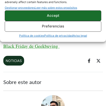
adversely affect certain features and functions.
Estos cupones no son ilimitados, por lo que deberás
Gestionar proveedores
Leer más sobre estos propósitos
darte prisa si quieres disfrutar de alguno. El más
Accept
20 euros,
interesante es el de
que nos permitirá
Preferencias
tener un descuento muy interesante si compramos
un móvil de más de 200 euros.
Política de cookies
Política de privacidad
Aviso legal
Black Friday de Geekbuying
NOTICIAS
Sobre este autor