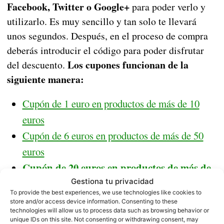
Facebook, Twitter o Google+
para poder verlo y
utilizarlo. Es muy sencillo y tan solo te llevará
unos segundos. Después, en el proceso de compra
deberás introducir el código para poder disfrutar
Los cupones funcionan de la
del descuento.
siguiente manera:
Cupón de 1 euro en productos de más de 10
euros
Cupón de 6 euros en productos de más de 50
euros
Cupón de 20 euros en productos de más de
200 euros
Gestiona tu privacidad
To provide the best experiences, we use technologies like cookies to
Cupón de 50 euros en productos de más de 500
store and/or access device information. Consenting to these
technologies will allow us to process data such as browsing behavior or
euros
unique IDs on this site. Not consenting or withdrawing consent, may