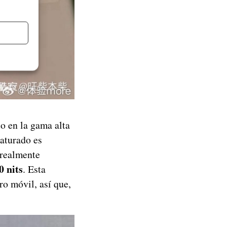
o en la gama alta
saturado es
 realmente
0 nits
. Esta
o móvil, así que,