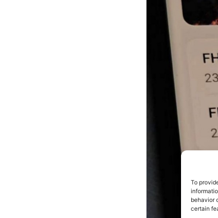
To provid
informati
behavior o
certain fe