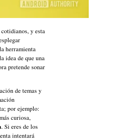
cotidianos, y esta
esplegar
la herramienta
la idea de que una
ora pretende sonar
zación de temas y
mación
ta; por ejemplo:
más curiosa,
a
. Si eres de los
enta intentará