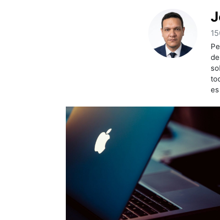
J
15
Pe
de
so
to
es