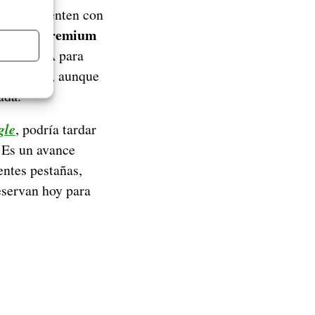
ios que cuenten con
One AI Premium
es a la IA para
rivacidad, aunque
ada.
gle
, podría tardar
. Es un avance
entes pestañas,
eservan hoy para