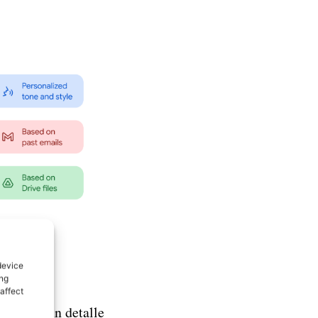
device
ing
affect
día, hay un detalle