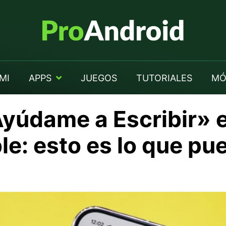
MI
APPS
JUEGOS
TUTORIALES
MÓ
Ayúdame a Escribir» 
le: esto es lo que pu