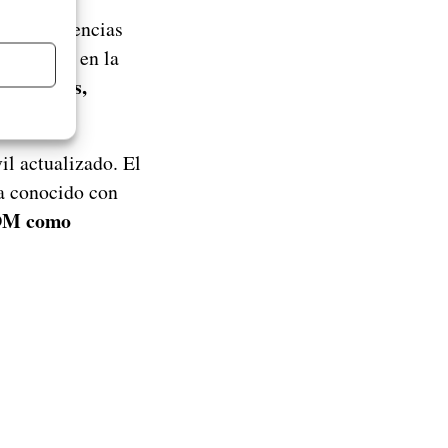
res experiencias
que vemos en la
imaciones,
il actualizado. El
ma conocido con
ROM como