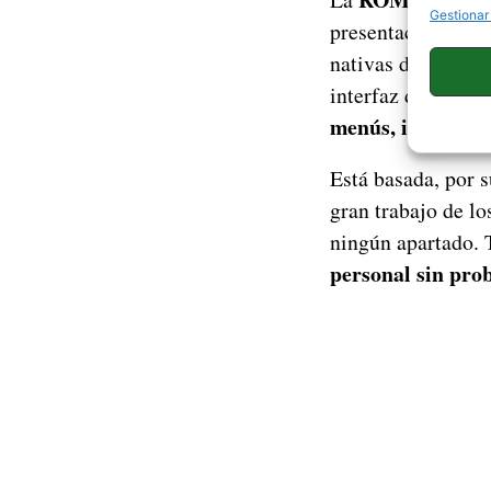
Gestionar
presentación. El n
nativas de Andro
interfaz del Pixel
menús, iconos y s
Está basada, por 
gran trabajo de l
ningún apartado. 
personal sin pro