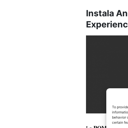
Instala An
Experien
To provid
informati
behavior o
certain fe
ROM Pixel Ex
La