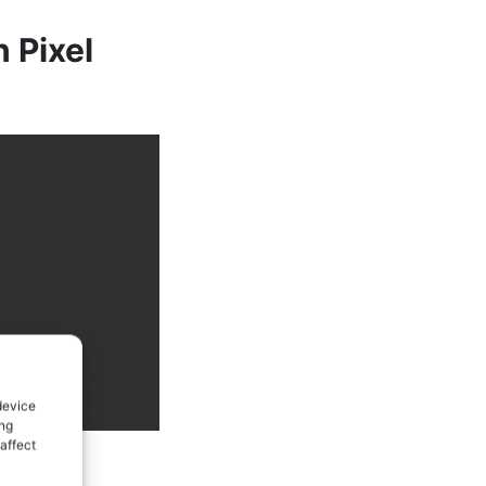
 Pixel
device
ing
affect
masiada