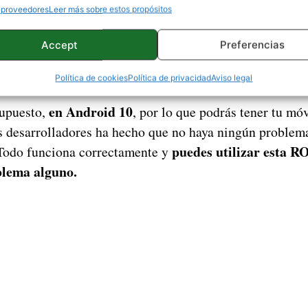
 proveedores
Leer más sobre estos propósitos
ombre habla por sí solo y nos deja con una de las mejo
AOSP
id. La ROM está basada en
y cuenta con todo lo 
Accept
Preferencias
an
. No solo incluye las Google Apps, también todas las
onidos de los Google Pixel.
Política de cookies
Política de privacidad
Aviso legal
en Android 10
supuesto,
, por lo que podrás tener tu móv
os desarrolladores ha hecho que no haya ningún proble
puedes utilizar esta 
Todo funciona correctamente y
blema alguno.