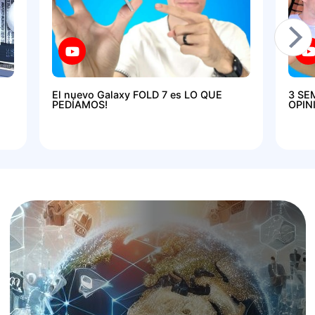
El nuevo Galaxy FOLD 7 es LO QUE
3 SE
PEDÍAMOS!
OPIN