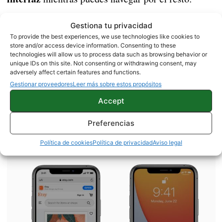
Eso sí, mientras que en Android el sistema no
Gestiona tu privacidad
funciona del todo bien y las ventanas no se pueden
To provide the best experiences, we use technologies like cookies to
store and/or access device information. Consenting to these
en IOS 14 sí se podrá hacer
redimensionar,
.
technologies will allow us to process data such as browsing behavior or
Podemos decir que Apple ha copiado la función,
unique IDs on this site. Not consenting or withdrawing consent, may
adversely affect certain features and functions.
pero también que la ha mejorado.
Gestionar proveedores
Leer más sobre estos propósitos
Accept
App Clips llega a IOS 14 como
Preferencias
una copia de Instant Apps
Política de cookies
Política de privacidad
Aviso legal