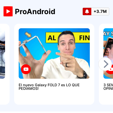
ProAndroid
+3.7M
El nuevo Galaxy FOLD 7 es LO QUE
3 SE
PEDÍAMOS!
OPIN