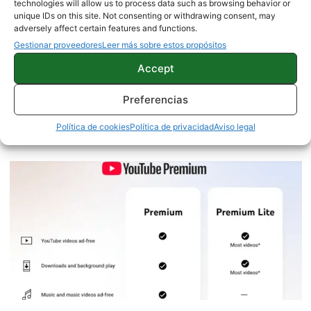
technologies will allow us to process data such as browsing behavior or
unique IDs on this site. Not consenting or withdrawing consent, may
adversely affect certain features and functions.
Gestionar proveedores
Leer más sobre estos propósitos
Accept
Google alerta en la Play Store sobre
las apps que agotan tu batería: esto
Preferencias
es lo que debes saber
Política de cookies
Política de privacidad
Aviso legal